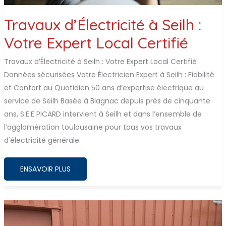
Travaux d’Électricité à Seilh :
Votre Expert Local Certifié
Travaux d’Électricité à Seilh : Votre Expert Local Certifié
Données sécurisées Votre Électricien Expert à Seilh : Fiabilité
et Confort au Quotidien 50 ans d’expertise électrique au
service de Seilh Basée à Blagnac depuis près de cinquante
ans, S.E.E PICARD intervient à Seilh et dans l’ensemble de
l’agglomération toulousaine pour tous vos travaux
d'électricité générale.
TRAVAUX
ENSAVOIR PLUS
D’ÉLECTRICITÉ
À
SEILH
:
VOTRE
EXPERT
LOCAL
CERTIFIÉ