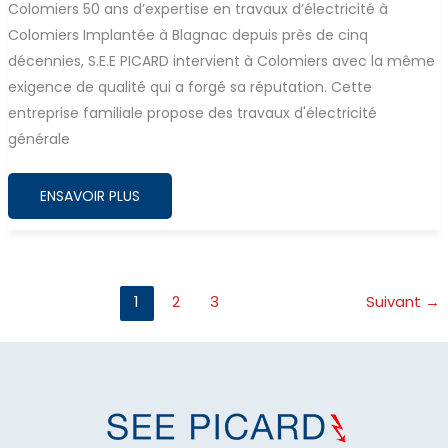
Colomiers 50 ans d’expertise en travaux d’électricité à
Colomiers Implantée à Blagnac depuis près de cinq
décennies, S.E.E PICARD intervient à Colomiers avec la même
exigence de qualité qui a forgé sa réputation. Cette
entreprise familiale propose des travaux d'électricité
générale
TRAVAUX
ENSAVOIR PLUS
D’ÉLECTRICITÉ
COLOMIERS
:
VOTRE
EXPERT
QUALIFIÉ
1
2
3
Suivant
→