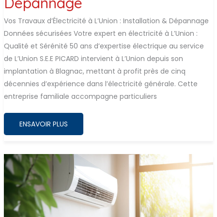
Dépannage
Vos Travaux d’Électricité à L’Union : Installation & Dépannage
Données sécurisées Votre expert en électricité à L’Union :
Qualité et Sérénité 50 ans d’expertise électrique au service
de L’Union S.E.E PICARD intervient à L’Union depuis son
implantation à Blagnac, mettant à profit près de cinq
décennies d’expérience dans l’électricité générale. Cette
entreprise familiale accompagne particuliers
VOS
ENSAVOIR PLUS
TRAVAUX
D’ÉLECTRICITÉ
À
L’UNION
:
INSTALLATION
&
DÉPANNAGE