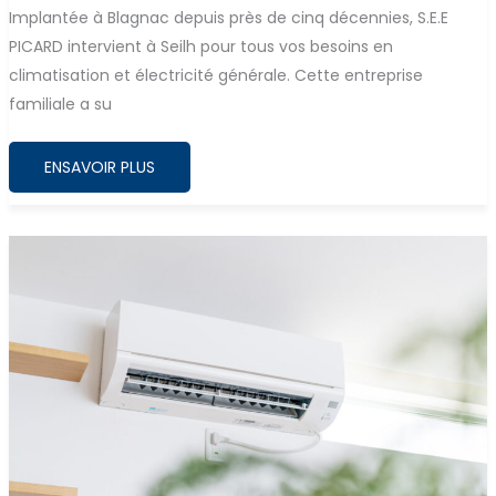
Implantée à Blagnac depuis près de cinq décennies, S.E.E
PICARD intervient à Seilh pour tous vos besoins en
climatisation et électricité générale. Cette entreprise
familiale a su
INSTALLATION
ENSAVOIR PLUS
DE
CLIMATISATION
À
SEILH
|
EXPERT
CERTIFIÉ