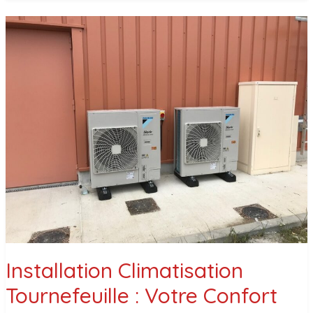
:
DÉPANNAGE
&
RÉNOVATION
7J/7
Installation Climatisation
Tournefeuille : Votre Confort