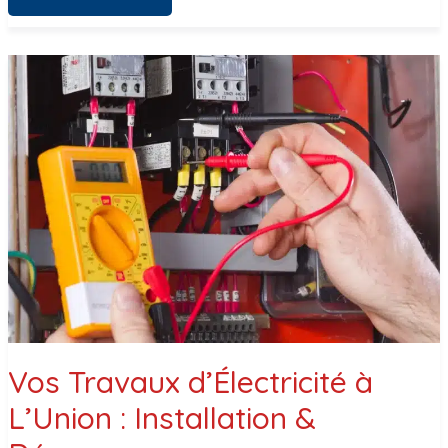
CHAUFFE-
EAU
THERMODYNAMIQUE
SEILH
:
ÉCONOMIES
D’ÉNERGIE
Vos Travaux d’Électricité à
L’Union : Installation &