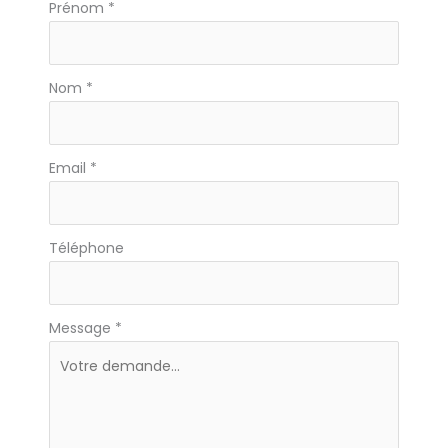
Formulaire
Prénom
*
simple
avec
téléphone
Nom
*
Email
*
Téléphone
Message
*