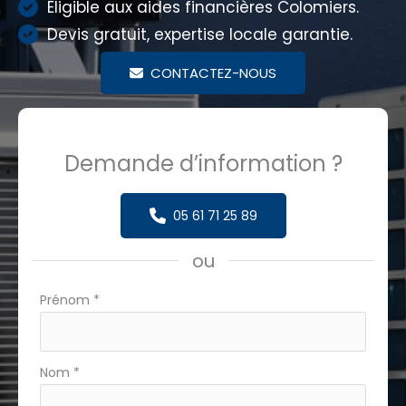
Éligible aux aides financières Colomiers.
Devis gratuit, expertise locale garantie.
CONTACTEZ-NOUS
Demande d’information ?
05 61 71 25 89
ou
Formulaire
Prénom
*
simple
avec
téléphone
Nom
*