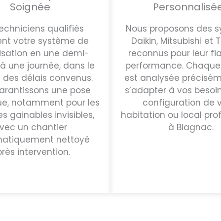
Soignée
Personnalisé
echniciens qualifiés
Nous proposons des 
lent votre système de
Daikin, Mitsubishi et 
isation en une demi-
reconnus pour leur fia
à une journée, dans le
performance. Chaque 
 des délais convenus.
est analysée précisém
arantissons une pose
s’adapter à vos besoin
ue, notamment pour les
configuration de 
s gainables invisibles,
habitation ou local pro
vec un chantier
à Blagnac.
matiquement nettoyé
rès intervention.