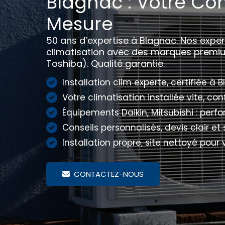
Blagnac : Votre Con
Mesure
50 ans d’expertise à Blagnac. Nos expert
climatisation avec des marques premium
Toshiba). Qualité garantie.
Installation clim experte, certifiée à 
Votre climatisation installée vite, co
Équipements Daikin, Mitsubishi : per
Conseils personnalisés, devis clair 
Installation propre, site nettoyé pour 
CONTACTEZ-NOUS