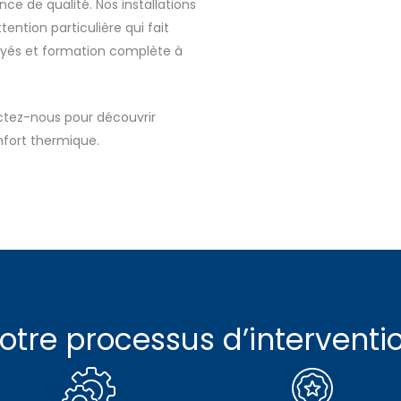
e de qualité. Nos installations
ention particulière qui fait
oyés et formation complète à
actez-nous pour découvrir
fort thermique.
otre processus d’interventi