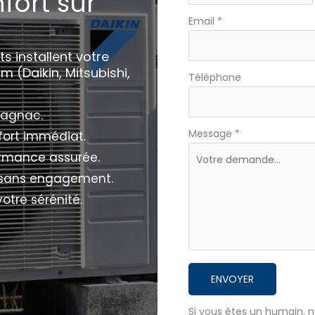
fort sur
avec
téléphone
Email
*
s installent votre
 (Daikin, Mitsubishi,
Téléphone
Blagnac.
Message
*
nfort immédiat.
formance assurée.
et sans engagement.
votre sérénité.
ENVOYER
Si vous êtes un humain, n