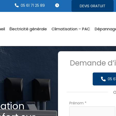
05 61 71 25 89
DEVIS GRATUIT
eil
Électricité générale
Climatisation – PAC
Dépannag
Demande d’i
05 6
sation
Formulaire
Prénom
*
simple